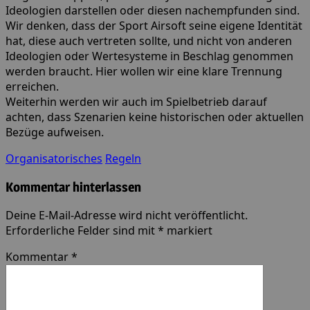
Ideologien darstellen oder diesen nachempfunden sind.
Wir denken, dass der Sport Airsoft seine eigene Identität
hat, diese auch vertreten sollte, und nicht von anderen
Ideologien oder Wertesysteme in Beschlag genommen
werden braucht. Hier wollen wir eine klare Trennung
erreichen.
Weiterhin werden wir auch im Spielbetrieb darauf
achten, dass Szenarien keine historischen oder aktuellen
Bezüge aufweisen.
Organisatorisches
Regeln
Kommentar hinterlassen
Deine E-Mail-Adresse wird nicht veröffentlicht.
Erforderliche Felder sind mit
*
markiert
Kommentar
*